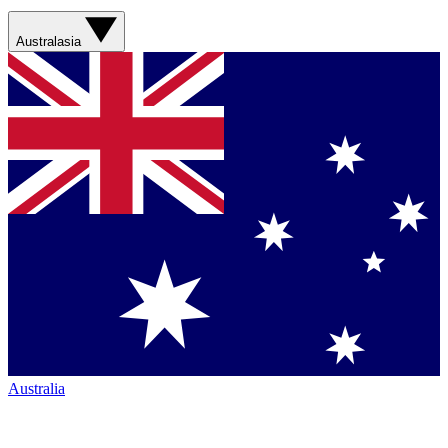
Australasia
Australia