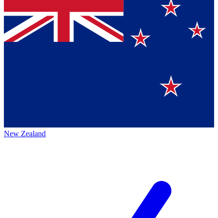
New Zealand