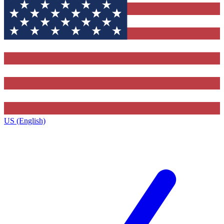
US (English)