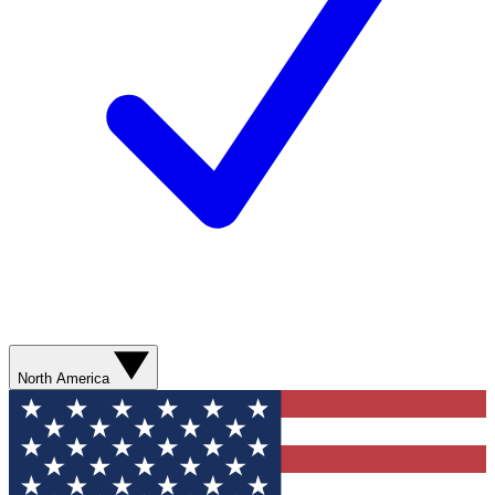
North America