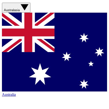
Australasia
Australia