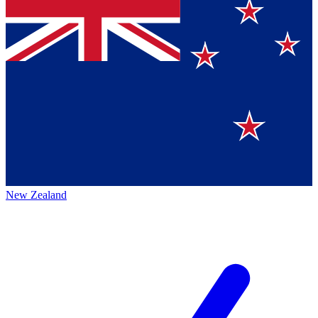
New Zealand