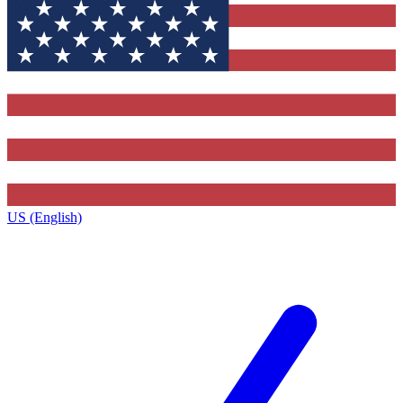
US (English)