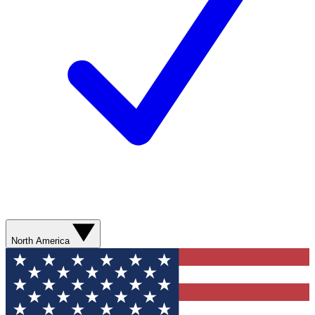
North America