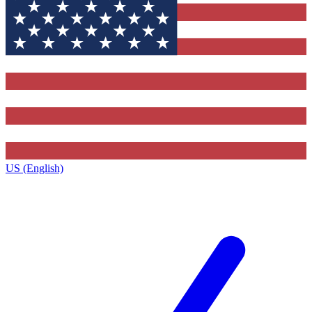
US (English)