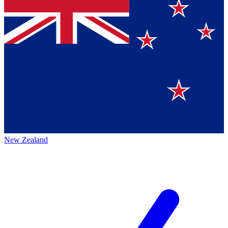
New Zealand