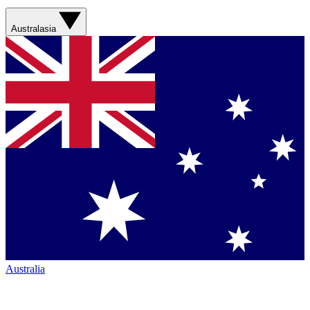
Australasia
Australia