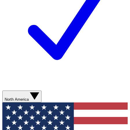
North America