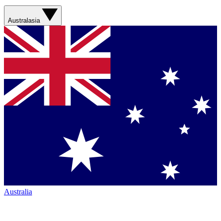
Australasia
Australia