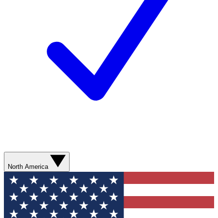
North America