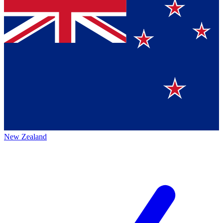
New Zealand