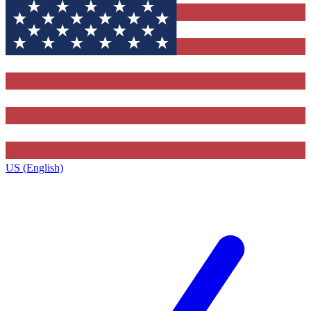
US (English)