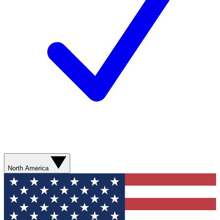
North America