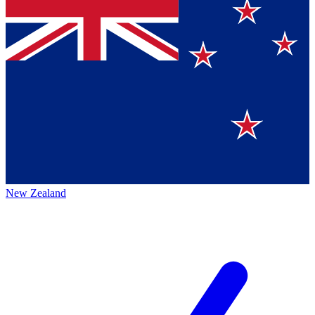
New Zealand