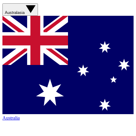
Australasia
Australia