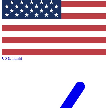
US (English)