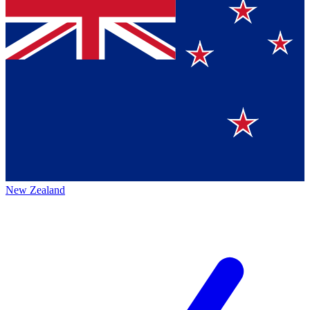
New Zealand