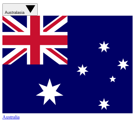
Australasia
Australia