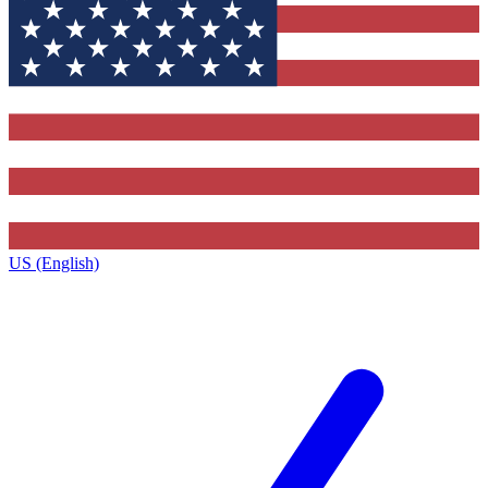
US (English)