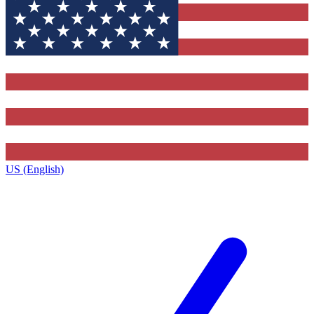
US (English)