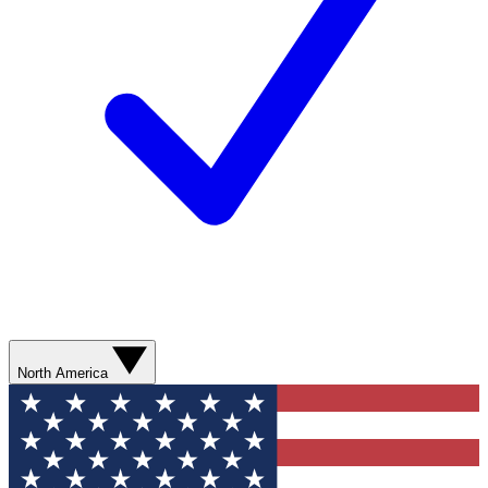
North America