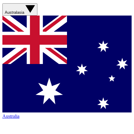
Australasia
Australia