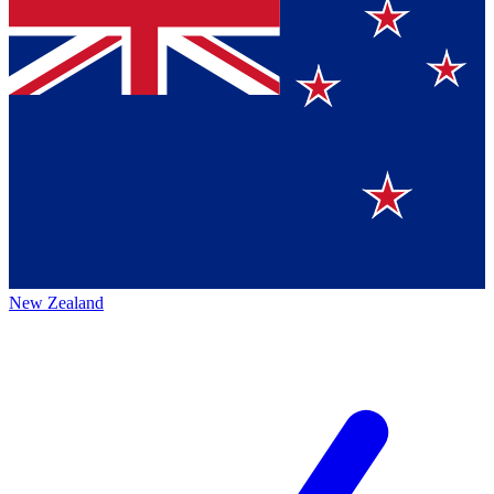
New Zealand