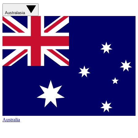
Australasia
Australia