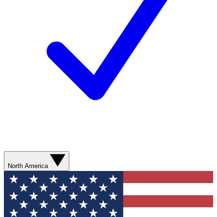
North America