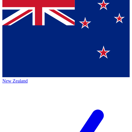
New Zealand