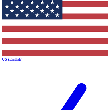
US (English)