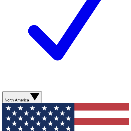
North America