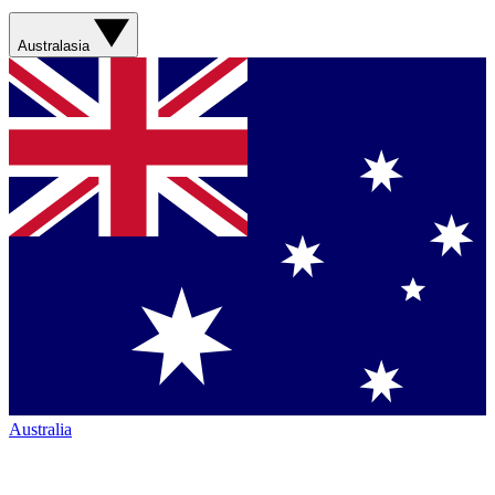
Australasia
Australia