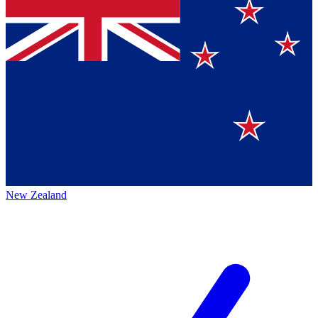
New Zealand