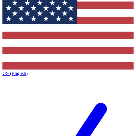
US (English)