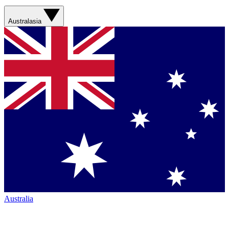
Australasia
Australia