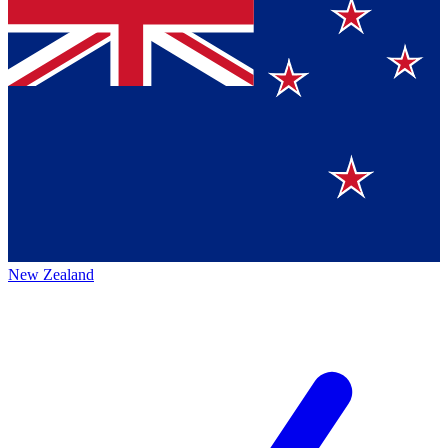
New Zealand