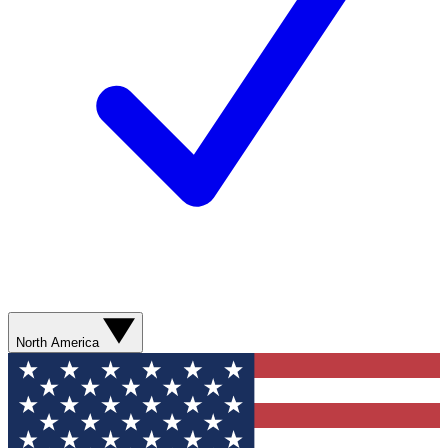
North America