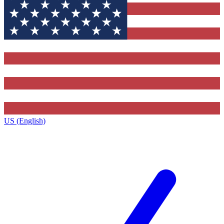
US (English)