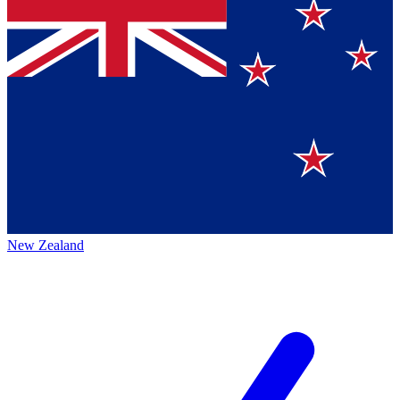
New Zealand