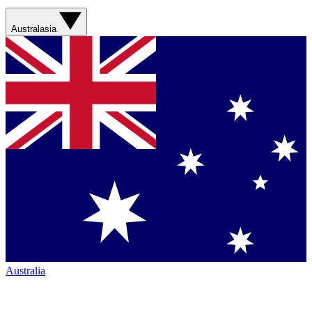
Australasia
Australia