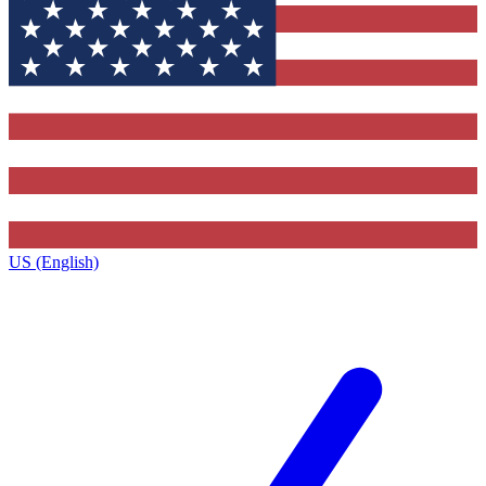
US (English)