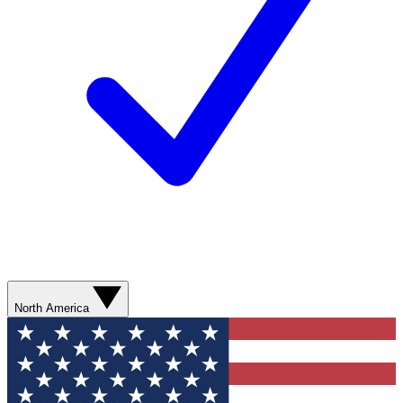
North America