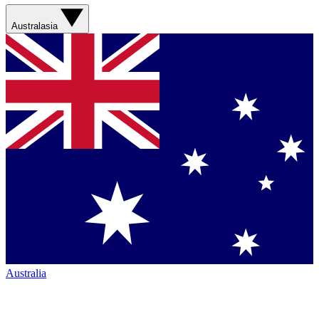
Australasia
Australia