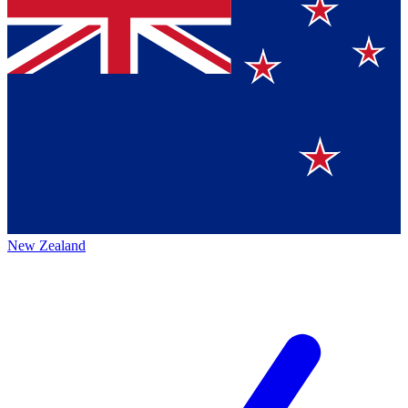
New Zealand