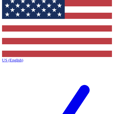
US (English)