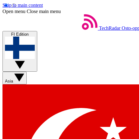
Skip to main content
Open menu
Close main menu
TechRadar
Osto-opp
FI Edition
Asia