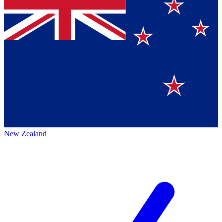
New Zealand