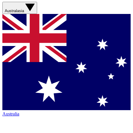
Australasia
Australia