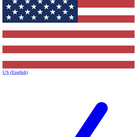
US (English)