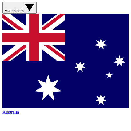
Australasia
Australia