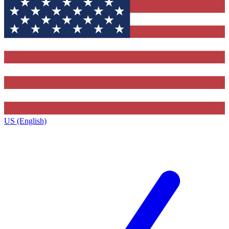
US (English)