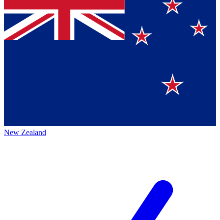
New Zealand