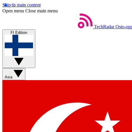
Skip to main content
Open menu
Close main menu
TechRadar
Osto-opp
FI Edition
Asia