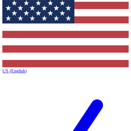
US (English)