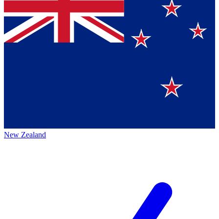
New Zealand