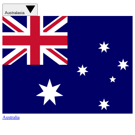
Australasia
Australia