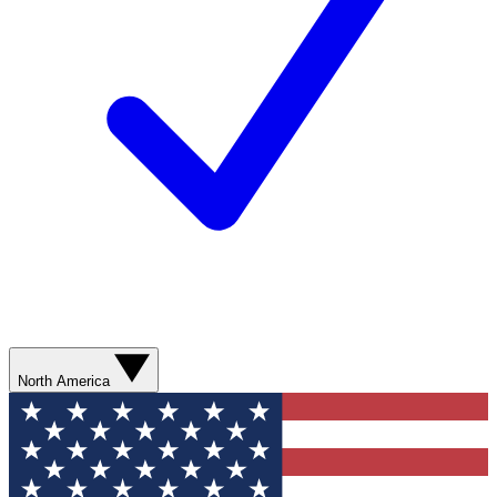
North America