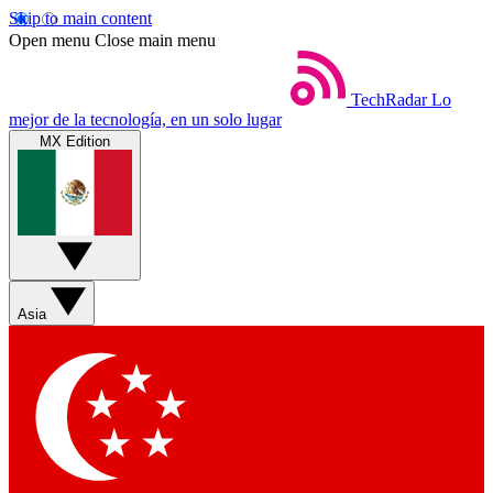
Skip to main content
Open menu
Close main menu
TechRadar
Lo
mejor de la tecnología, en un solo lugar
MX Edition
Asia