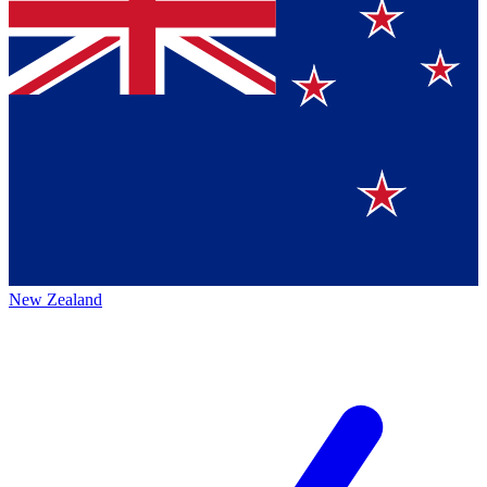
New Zealand