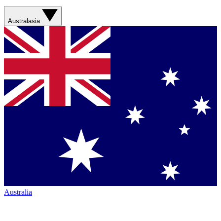
Australasia
Australia