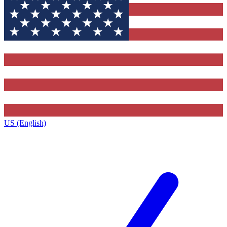
US (English)