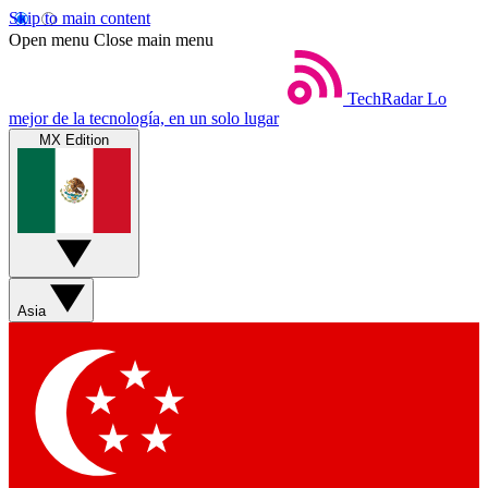
Skip to main content
Open menu
Close main menu
TechRadar
Lo
mejor de la tecnología, en un solo lugar
MX Edition
Asia