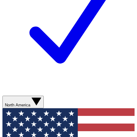
North America