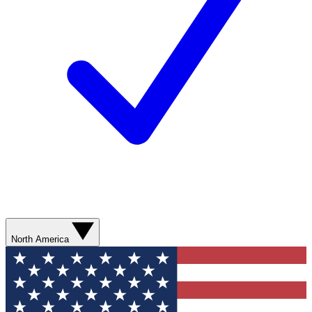
North America