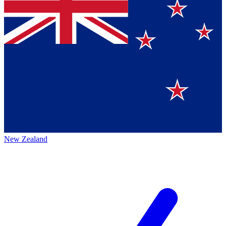
New Zealand