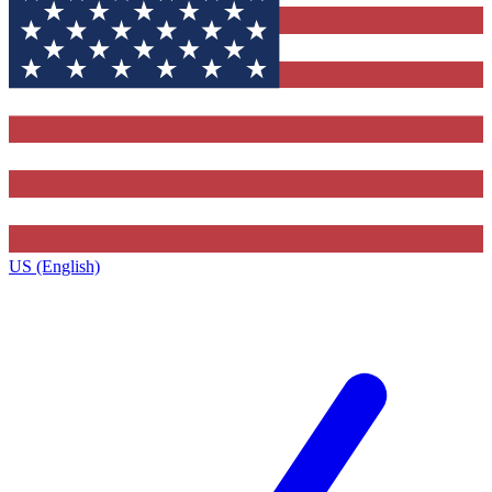
US (English)