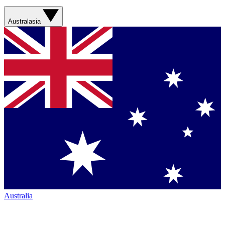
Australasia
Australia