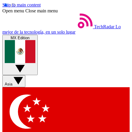
Skip to main content
Open menu
Close main menu
TechRadar
Lo
mejor de la tecnología, en un solo lugar
MX Edition
Asia