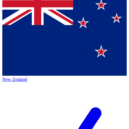
New Zealand