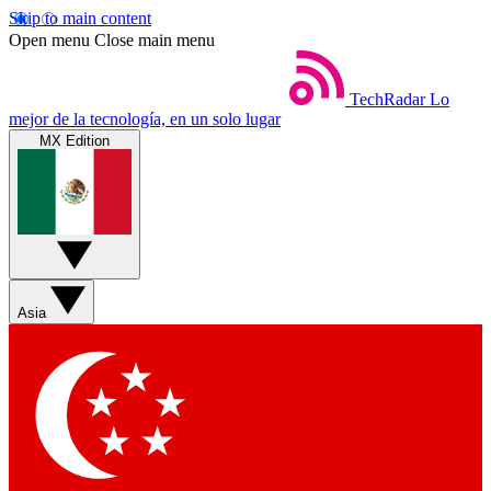
Skip to main content
Open menu
Close main menu
TechRadar
Lo
mejor de la tecnología, en un solo lugar
MX Edition
Asia