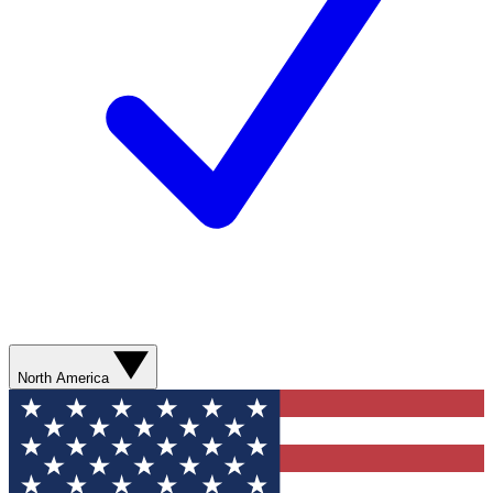
North America