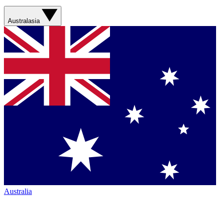
Australasia
Australia