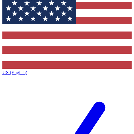
US (English)