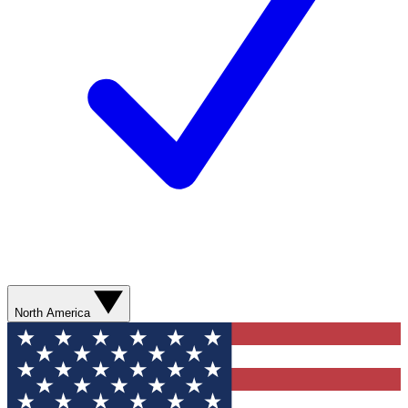
North America