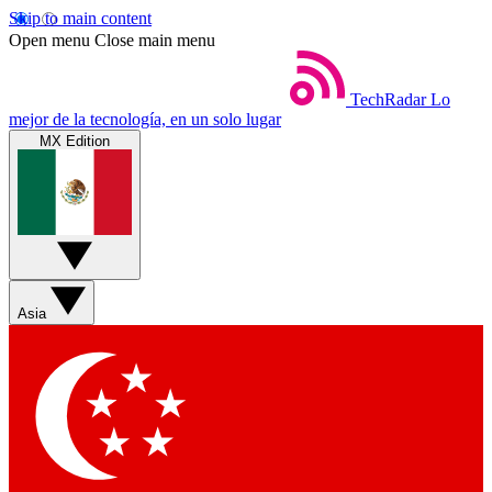
Skip to main content
Open menu
Close main menu
TechRadar
Lo
mejor de la tecnología, en un solo lugar
MX Edition
Asia