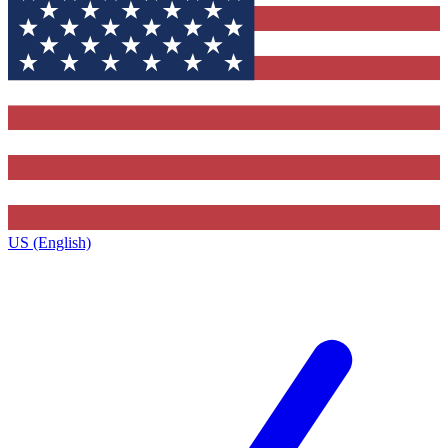
US (English)