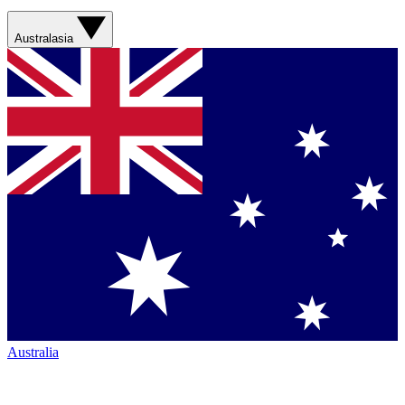
Australasia
Australia