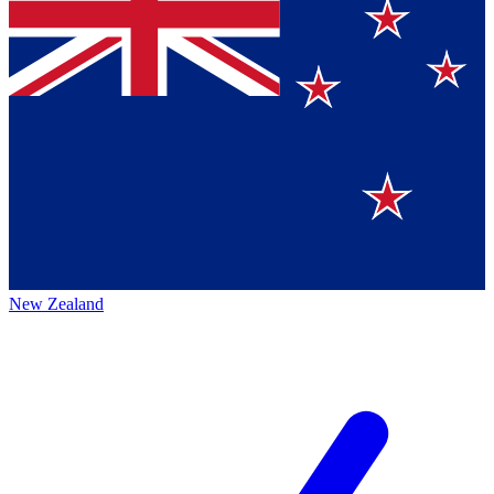
New Zealand