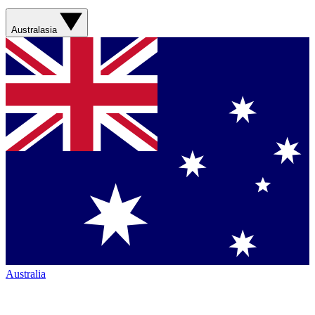
Australasia
Australia