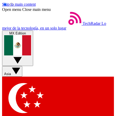
Skip to main content
Open menu
Close main menu
TechRadar
Lo
mejor de la tecnología, en un solo lugar
MX Edition
Asia