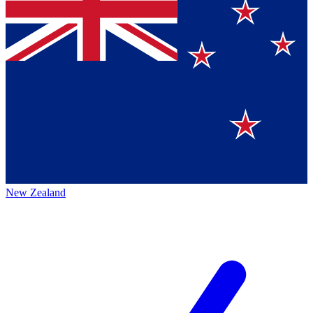
New Zealand