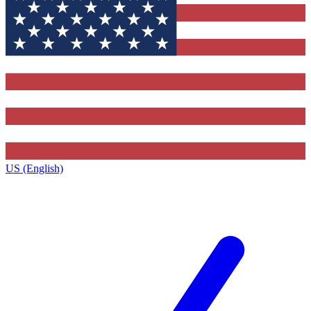
US (English)