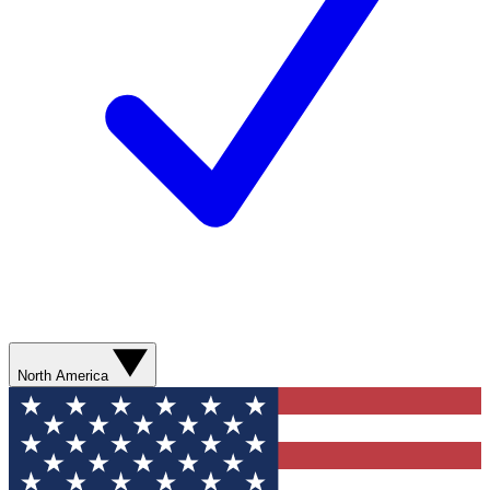
North America