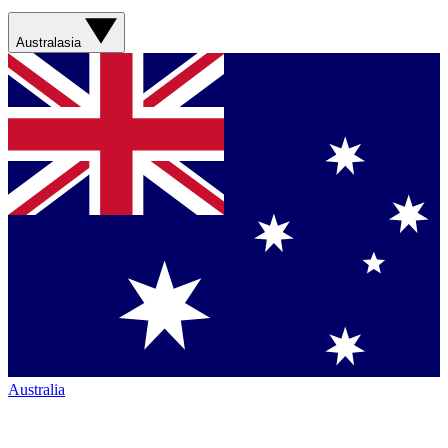
Australasia
Australia