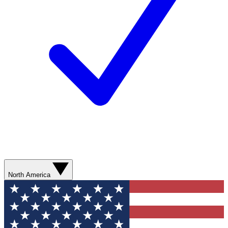
North America