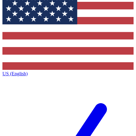
US (English)