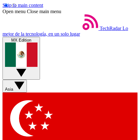
Skip to main content
Open menu
Close main menu
TechRadar
Lo
mejor de la tecnología, en un solo lugar
MX Edition
Asia