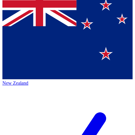
New Zealand