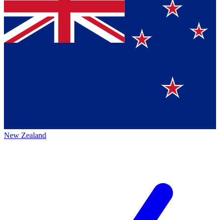
New Zealand