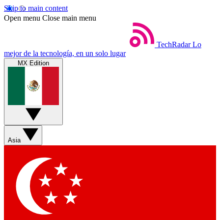
Skip to main content
Open menu
Close main menu
TechRadar
Lo
mejor de la tecnología, en un solo lugar
MX Edition
Asia