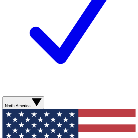
North America