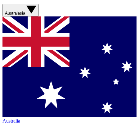
Australasia
Australia