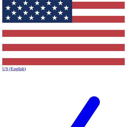
US (English)