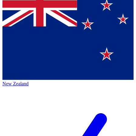
New Zealand