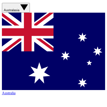
Australasia
Australia