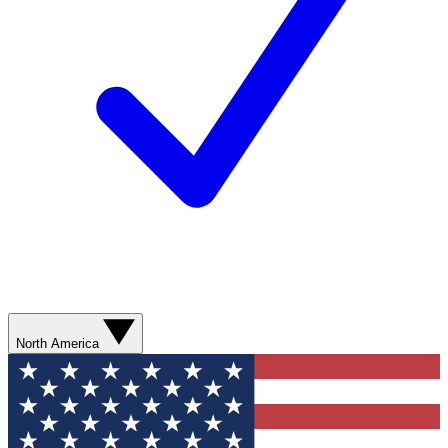
North America