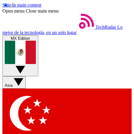
Skip to main content
Open menu
Close main menu
TechRadar
Lo
mejor de la tecnología, en un solo lugar
MX Edition
Asia