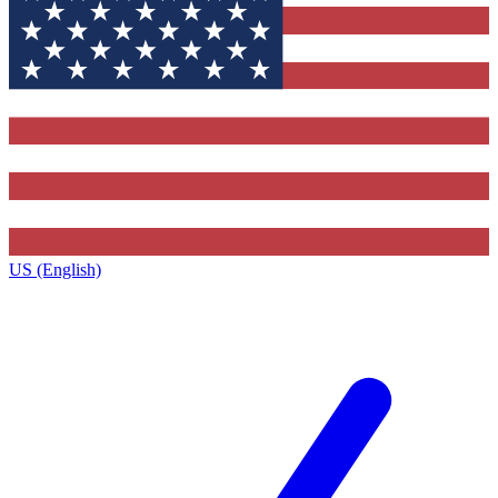
US (English)