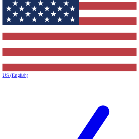
US (English)