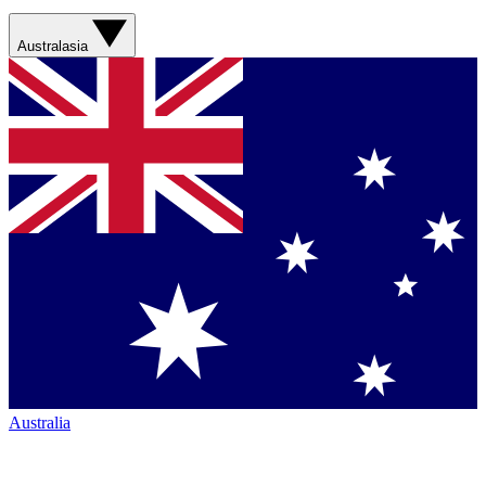
Australasia
Australia