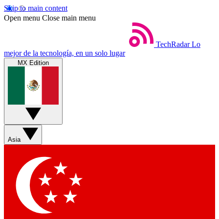
Skip to main content
Open menu
Close main menu
TechRadar
Lo
mejor de la tecnología, en un solo lugar
MX Edition
Asia