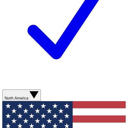
North America