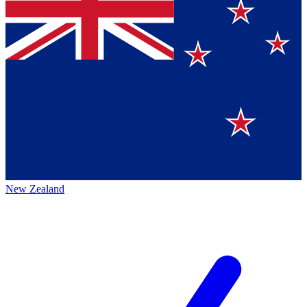
New Zealand