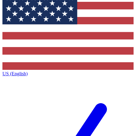
US (English)