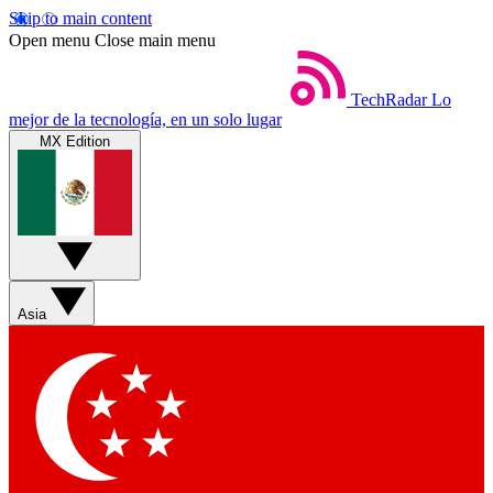
Skip to main content
Open menu
Close main menu
TechRadar
Lo
mejor de la tecnología, en un solo lugar
MX Edition
Asia