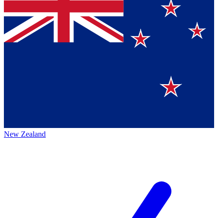
New Zealand