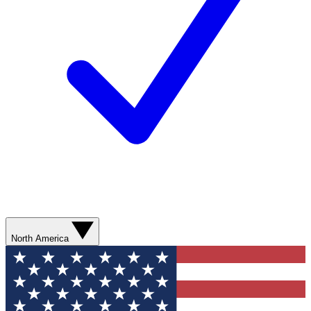
North America