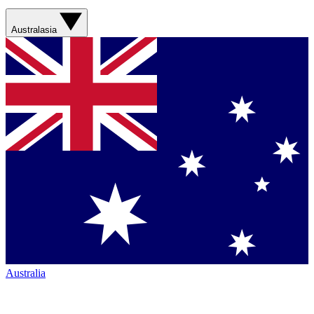
Australasia
Australia