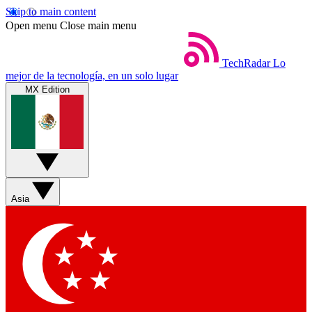
Skip to main content
Open menu
Close main menu
TechRadar
Lo
mejor de la tecnología, en un solo lugar
MX Edition
Asia