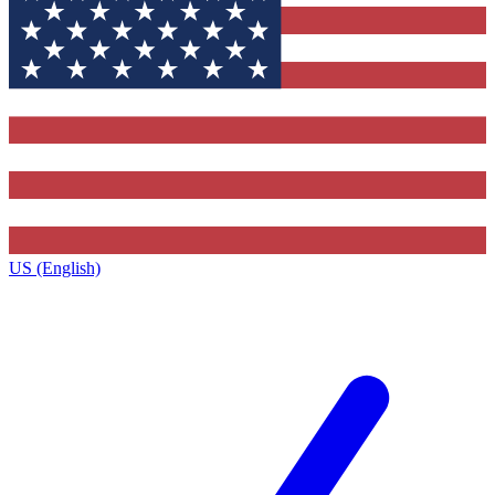
US (English)