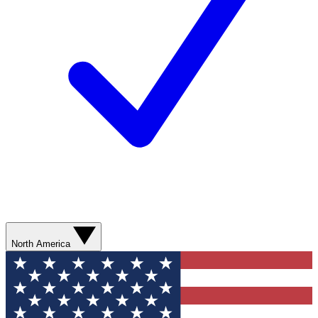
North America