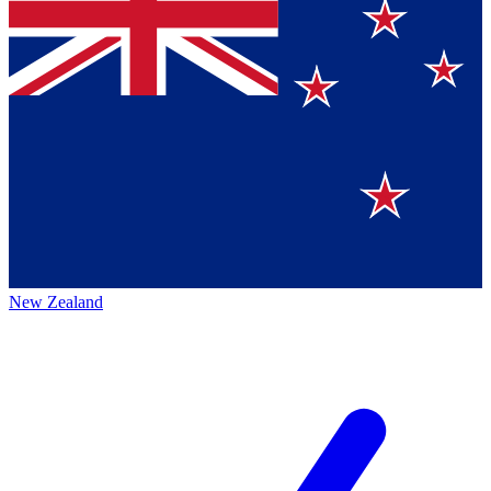
New Zealand