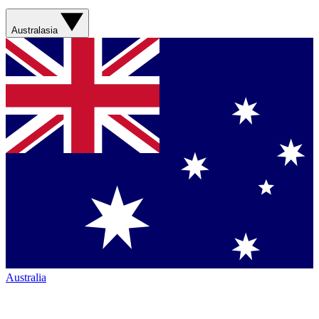
Australasia
Australia