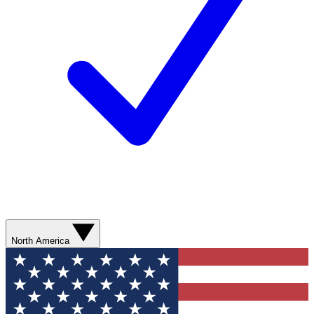
North America