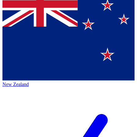
New Zealand