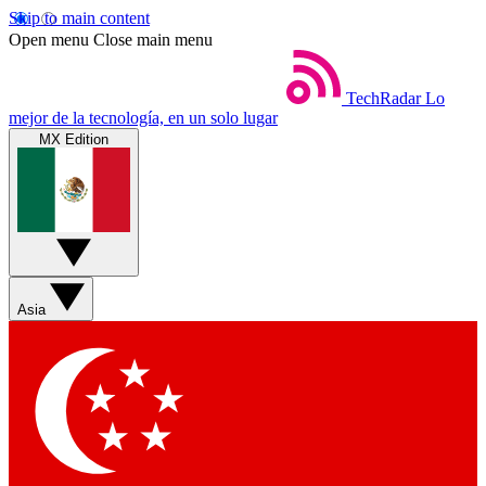
Skip to main content
Open menu
Close main menu
TechRadar
Lo
mejor de la tecnología, en un solo lugar
MX Edition
Asia