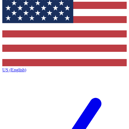
US (English)