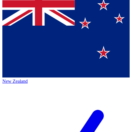
New Zealand