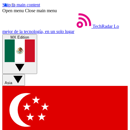
Skip to main content
Open menu
Close main menu
TechRadar
Lo
mejor de la tecnología, en un solo lugar
MX Edition
Asia