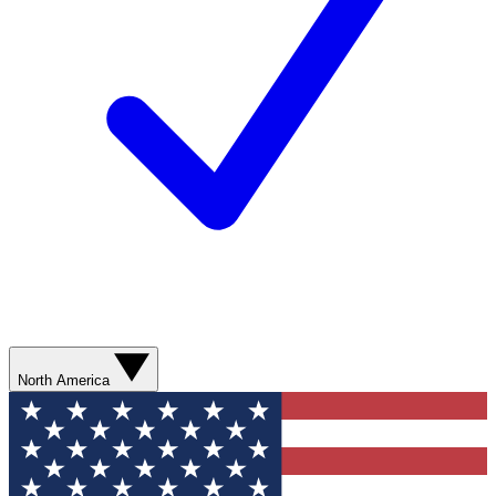
North America