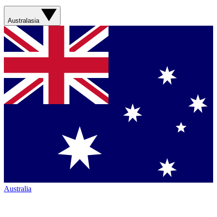
Australasia
Australia