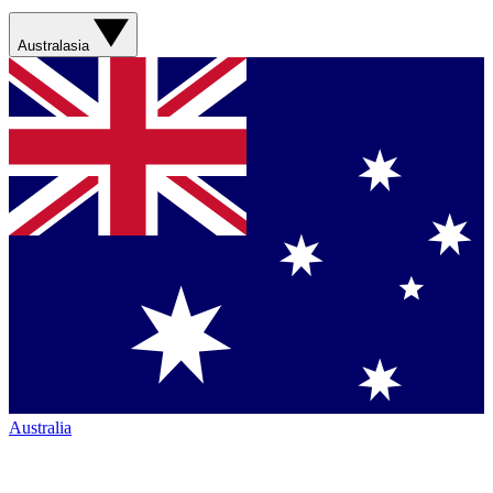
Australasia
Australia