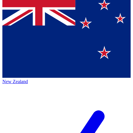
New Zealand