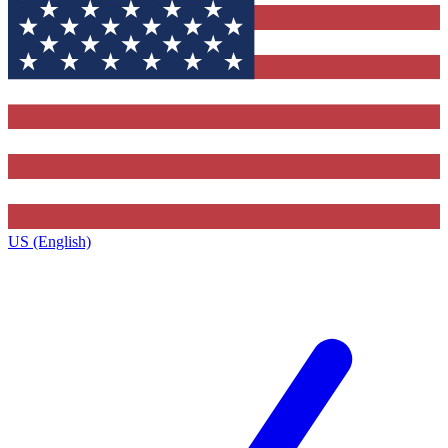
US (English)