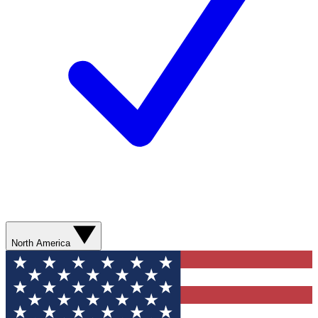
North America