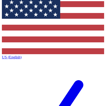
US (English)