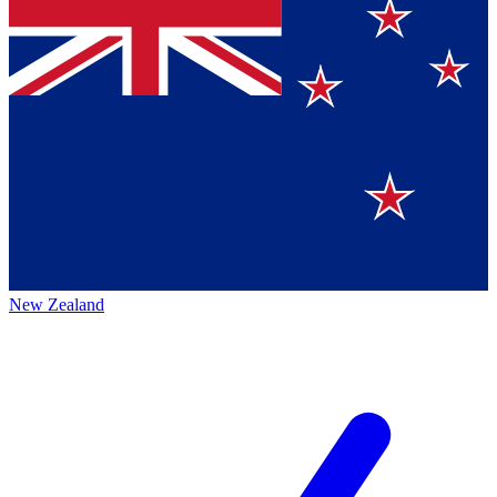
New Zealand