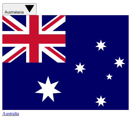
Australasia
Australia