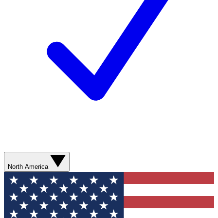
North America