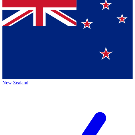
New Zealand