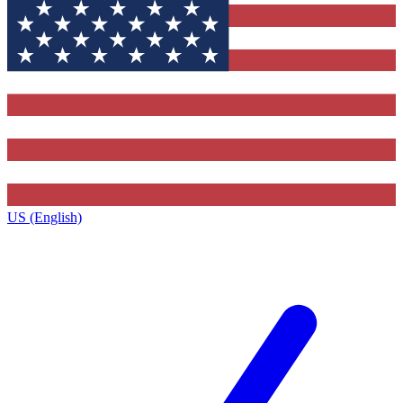
US (English)