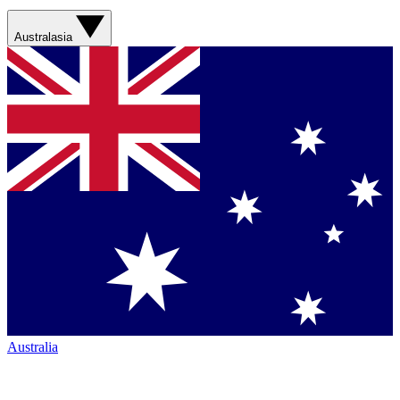
Australasia
Australia