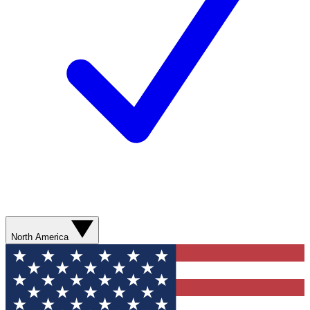
North America