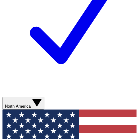
North America