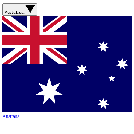
Australasia
Australia