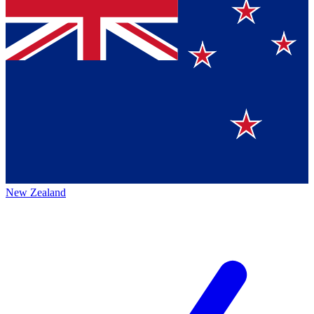
New Zealand