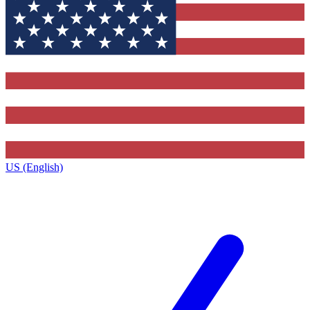
US (English)