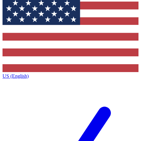
US (English)