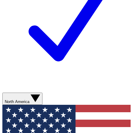
North America