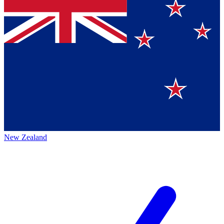
New Zealand