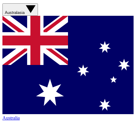
Australasia
Australia