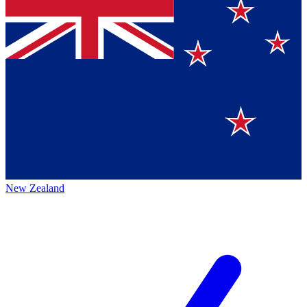
New Zealand