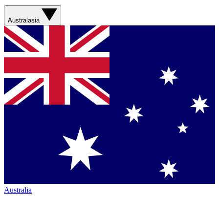
Australasia
Australia