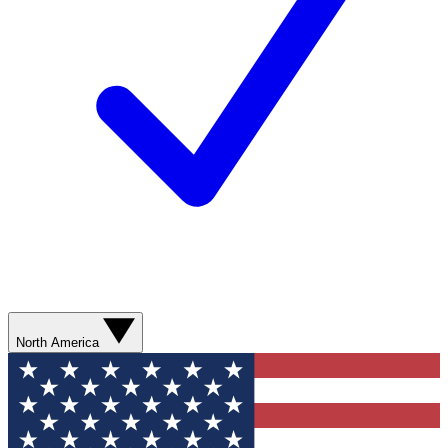
North America