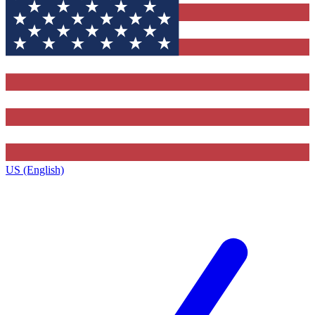
US (English)