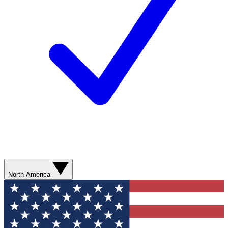
North America