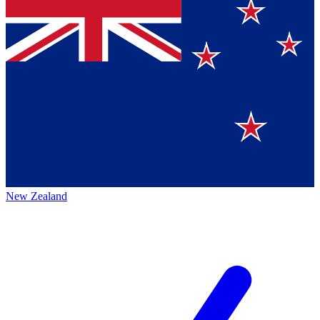
New Zealand