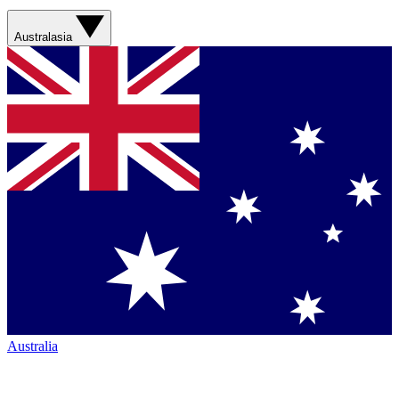
Australasia
Australia