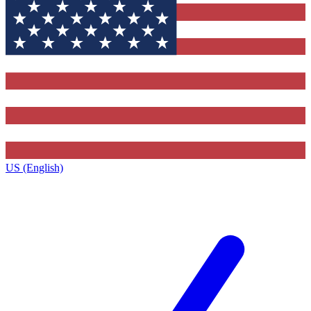
US (English)