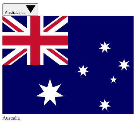
Australasia
Australia