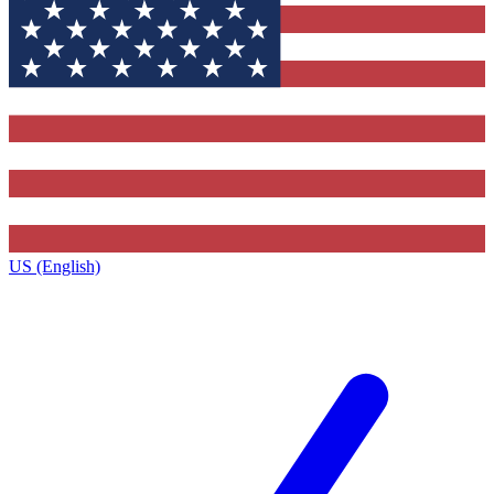
US (English)