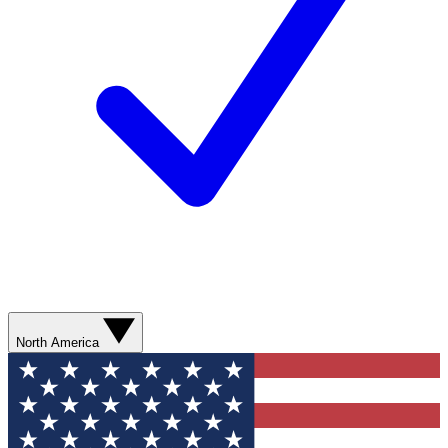
North America