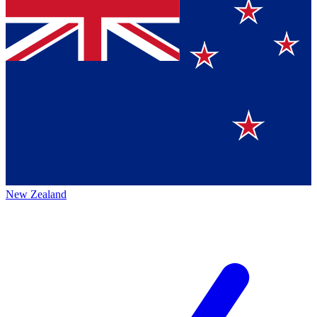
New Zealand