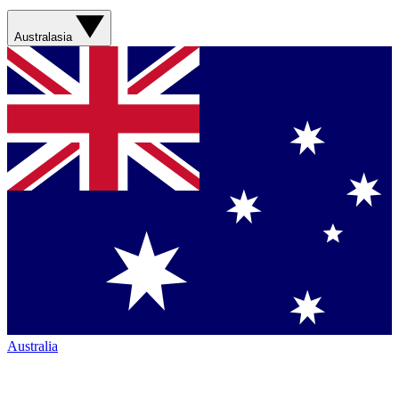
Australasia
Australia