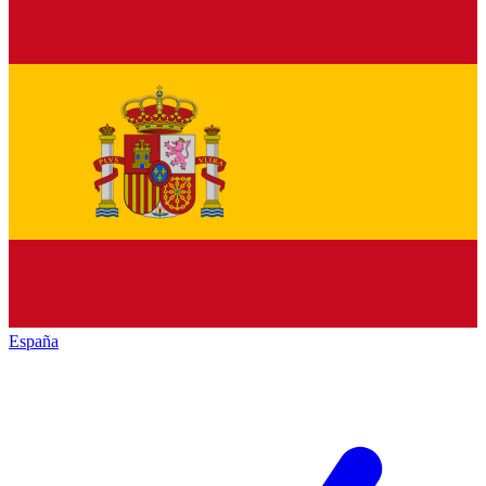
España