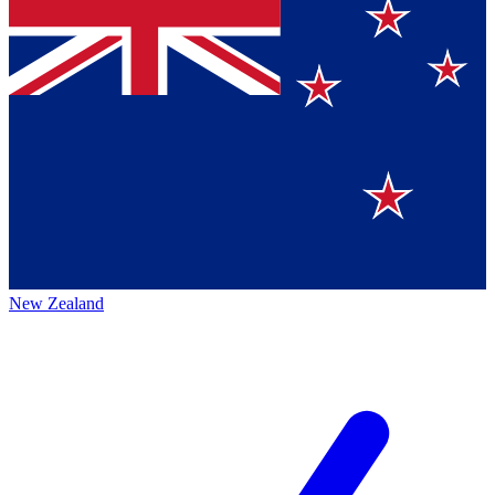
New Zealand