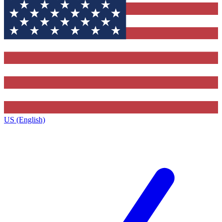
US (English)