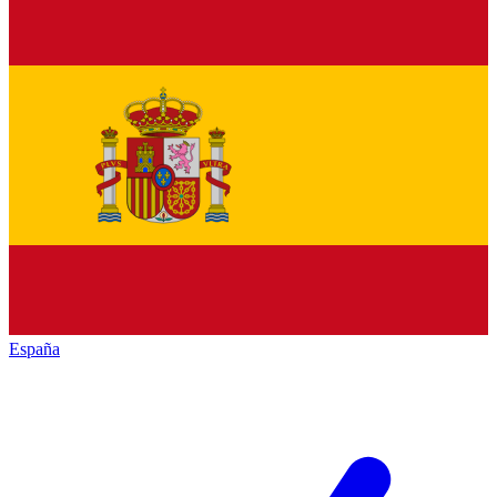
España