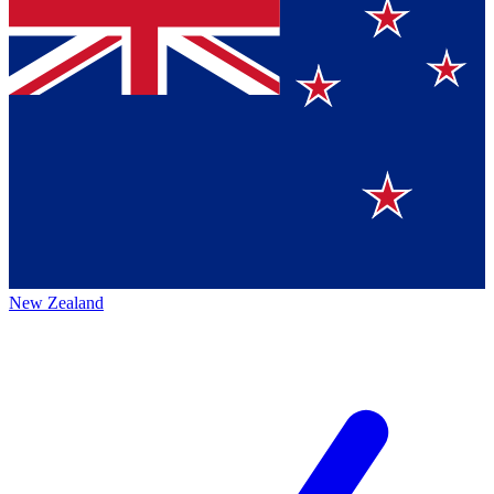
New Zealand