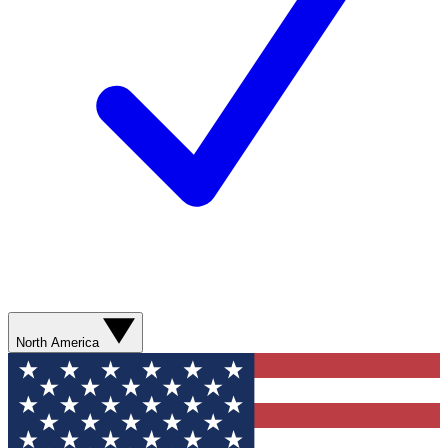
North America