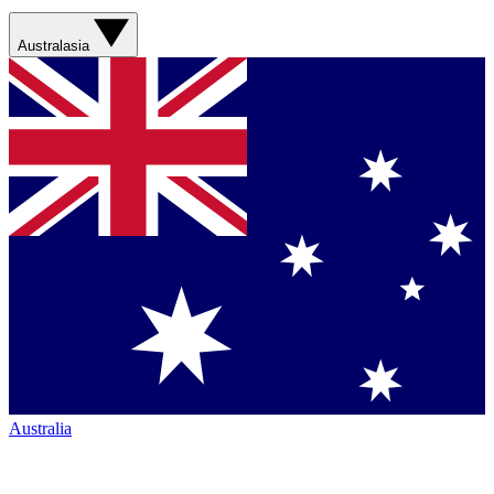
Australasia
Australia