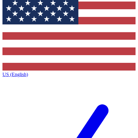
US (English)