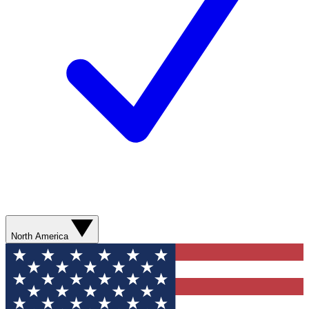
North America