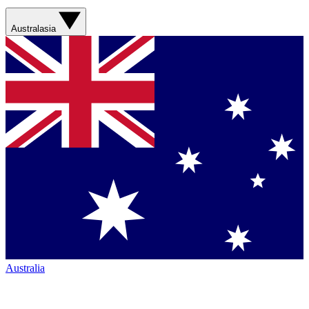
Australasia
Australia