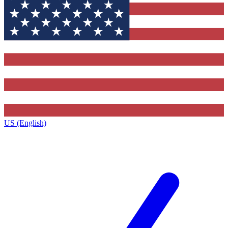
US (English)