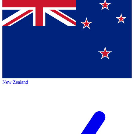
New Zealand