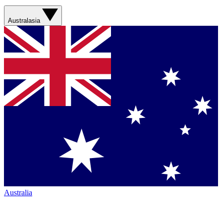
Australasia
Australia