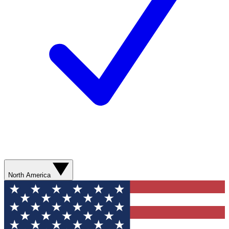
North America