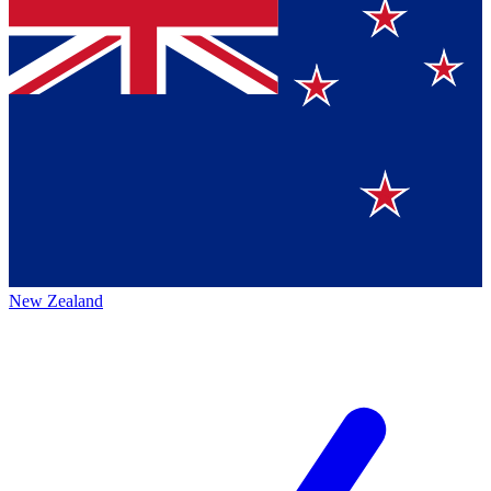
New Zealand