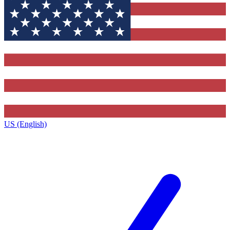
US (English)