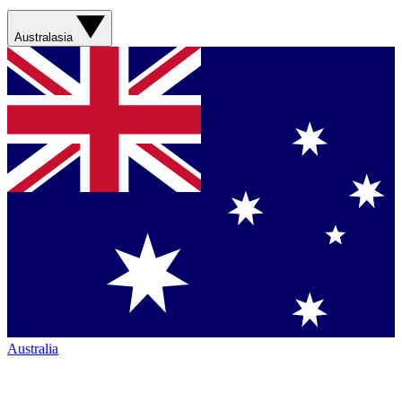
Australasia
Australia