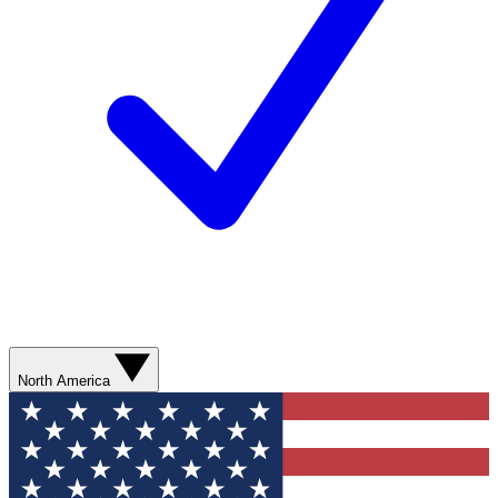
North America