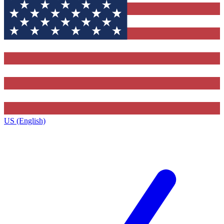
US (English)