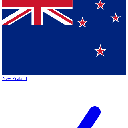
New Zealand