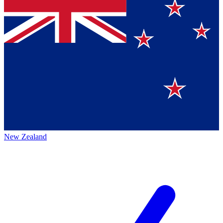
New Zealand