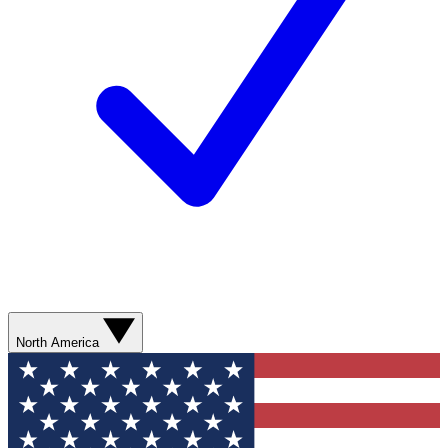
North America