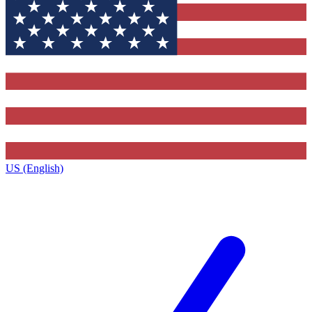
US (English)