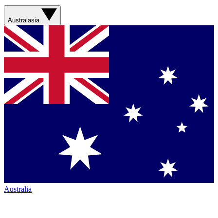
Australasia
Australia