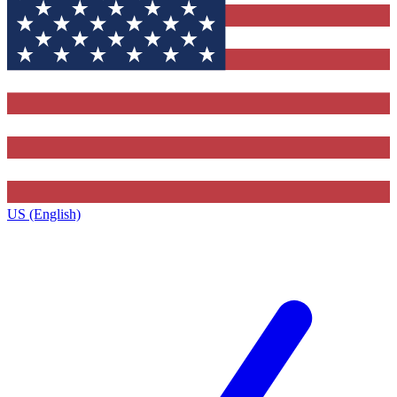
US (English)