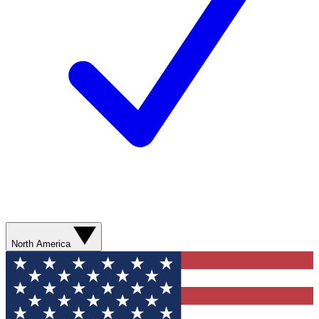
North America