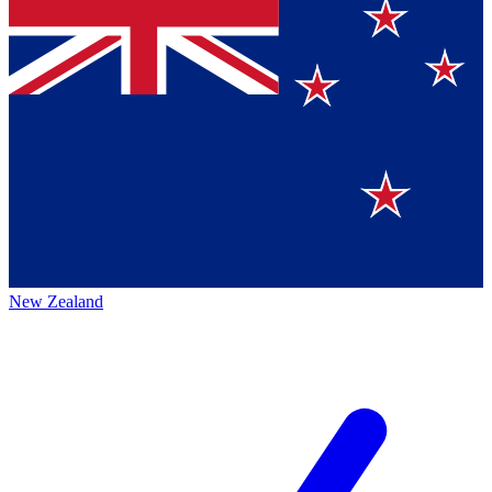
New Zealand