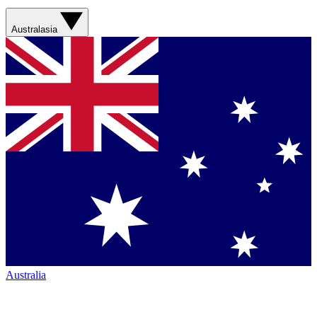
Australasia
Australia