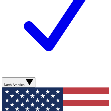
North America