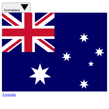
Australasia
Australia