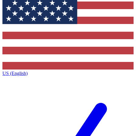
US (English)