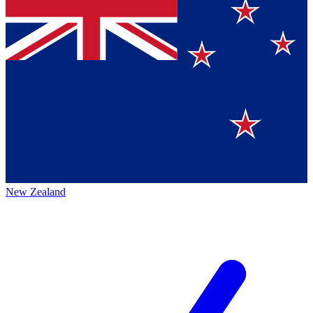
New Zealand