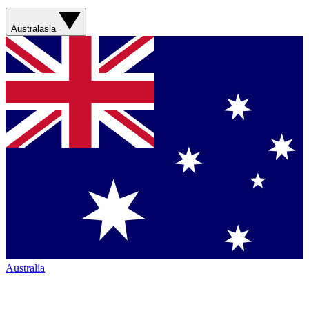
Australasia
Australia