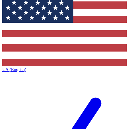
US (English)