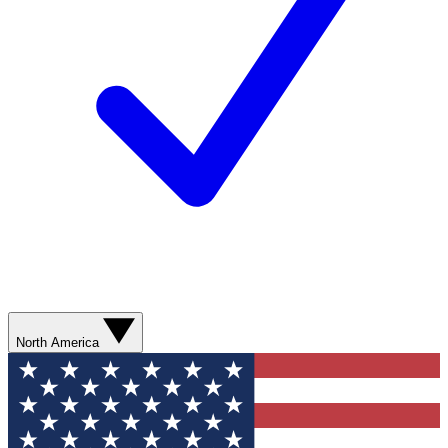
North America