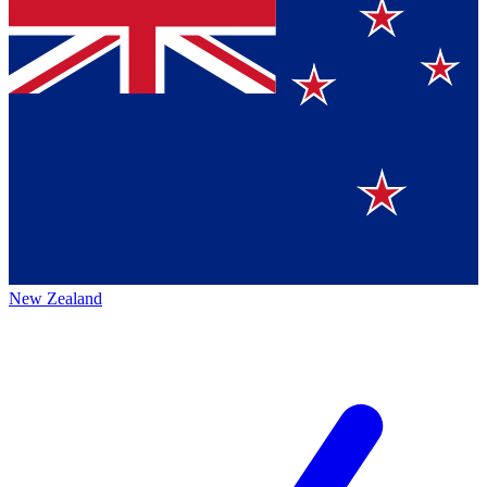
New Zealand