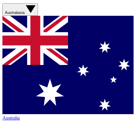
Australasia
Australia