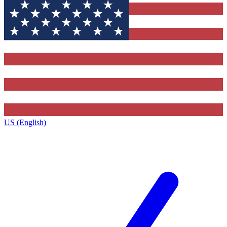
US (English)