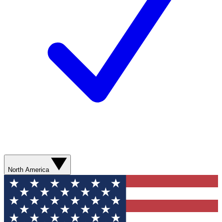
North America