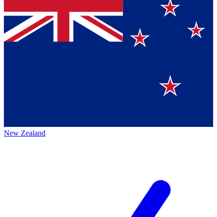
New Zealand