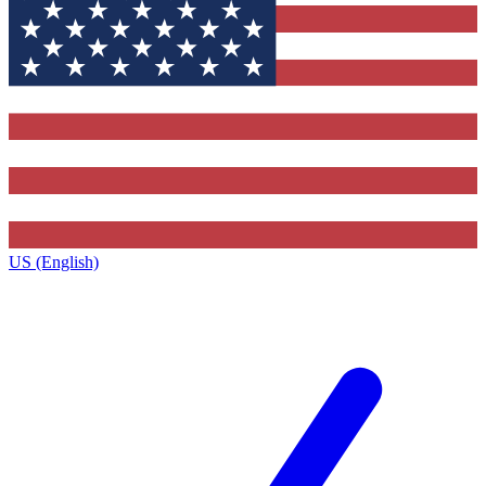
US (English)