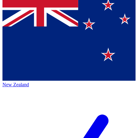
New Zealand