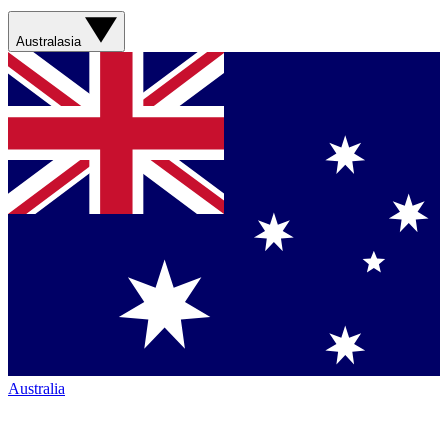
Australasia
Australia