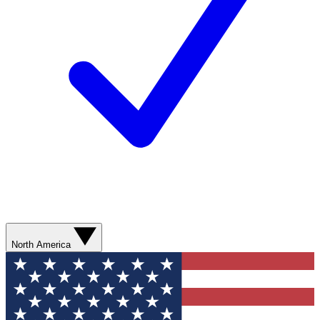
North America