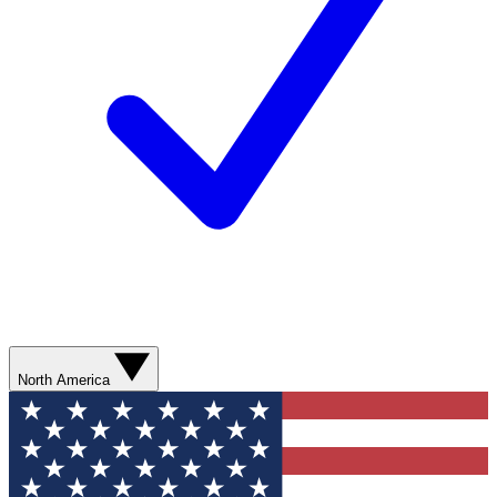
North America