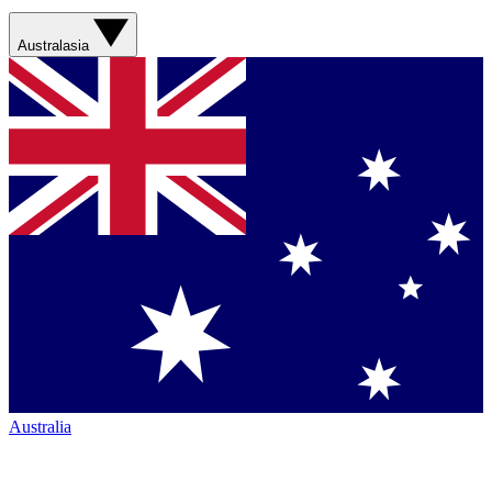
Australasia
Australia