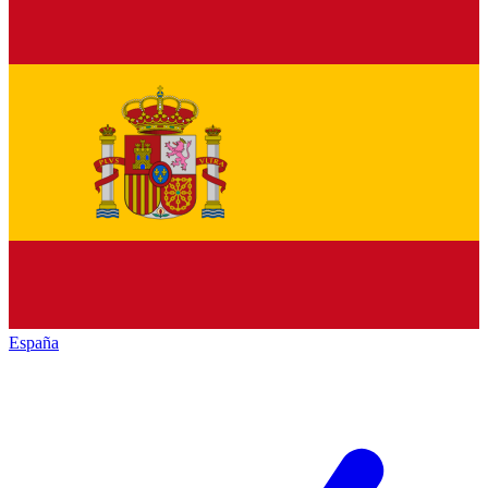
España