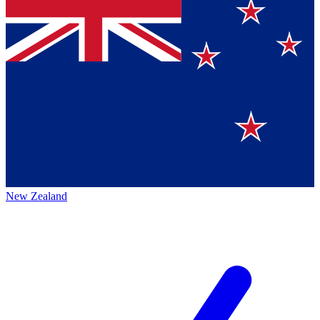
New Zealand