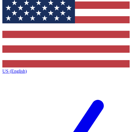
US (English)